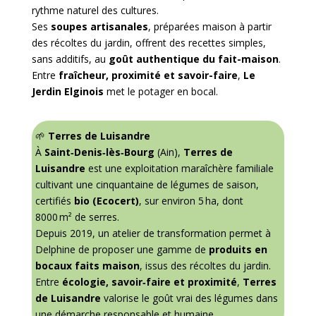
rythme naturel des cultures.
Ses
soupes artisanales
, préparées maison à partir
des récoltes du jardin, offrent des recettes simples,
sans additifs, au
goût authentique du fait-maison
.
Entre
fraîcheur, proximité et savoir-faire
,
Le
Jerdin Elginois
met le potager en bocal.
🌱
Terres de Luisandre
À
Saint‑Denis‑lès‑Bourg
(Ain),
Terres de
Luisandre
est une exploitation maraîchère familiale
cultivant une cinquantaine de légumes de saison,
certifiés
bio (Ecocert)
, sur environ 5 ha, dont
8000 m² de serres
.
Depuis 2019, un atelier de transformation permet à
Delphine de proposer une gamme de
produits en
bocaux faits maison
, issus des récoltes du jardin.
Entre
écologie, savoir‑faire et proximité
,
Terres
de Luisandre
valorise le goût vrai des légumes dans
une démarche responsable et humaine.