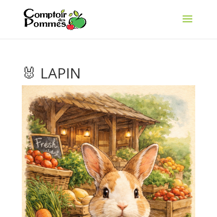
🐰 LAPIN