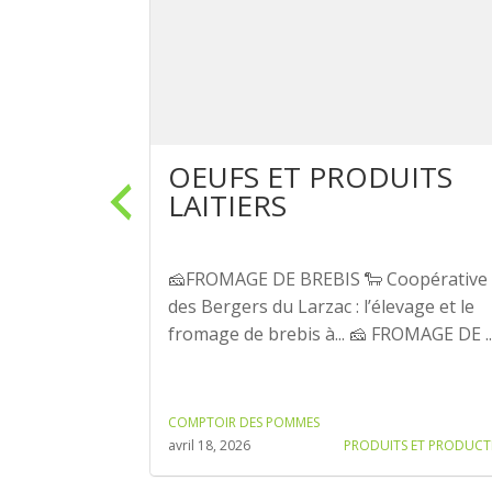
LLES ET
OEUFS ET PRODUITS
LAITIERS
ux et 100 %
🧀FROMAGE DE BREBIS 🐑 Coopérative
 des éleveurs
des Bergers du Larzac : l’élevage et le
. Qualité,
fromage de brebis à... 🧀 FROMAGE DE ..
COMPTOIR DES POMMES
TS ET PRODUCTEUR
avril 18, 2026
PRODUITS ET PRODUCT