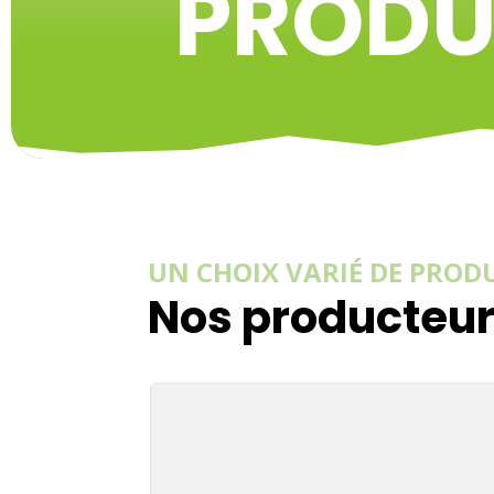
PRODU
UN CHOIX VARI
É
DE PRODU
Nos producteur