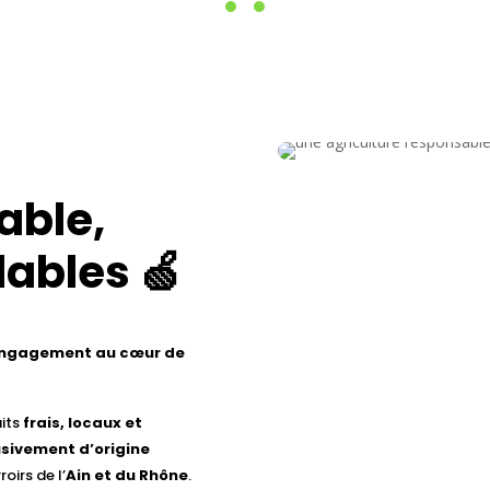
able,
ables 🍏
 engagement au cœur de
uits
frais, locaux et
usivement d’origine
oirs de l’
Ain et du Rhône
.