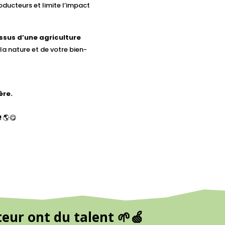
roducteurs et limite l’impact
issus d’une agriculture
la nature et de votre bien-
ère.
!
🌎😋
eur ont du talent 🌱🍏