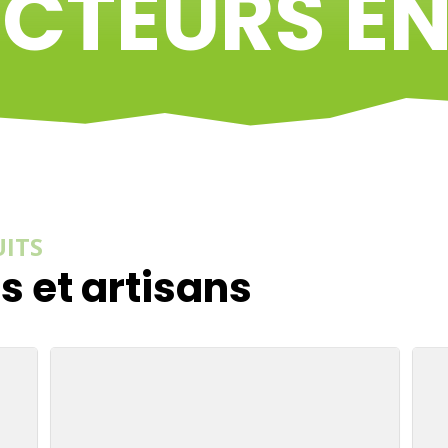
CTEURS E
ITS
s et artisans