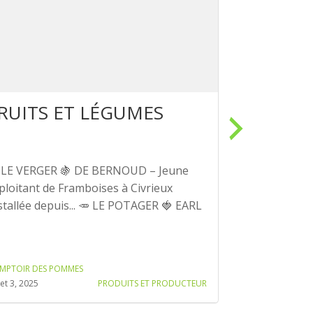
RUITS ET LÉGUMES
VIANDES
POISSO
 LE VERGER 🍇 DE BERNOUD – Jeune
Des produits 
ploitant de Framboises à Civrieux
fermiers, dir
stallée depuis... 🥕 LE POTAGER 🍓 EARL
et pêcheurs de
traçabilité et a
MPTOIR DES POMMES
COMPTOIR DES P
llet 3, 2025
PRODUITS ET PRODUCTEUR
avril 18, 2026