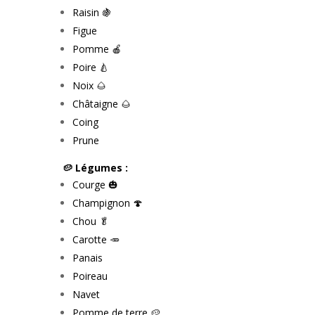
Raisin 🍇
Figue
Pomme 🍎
Poire 🍐
Noix 🌰
Châtaigne 🌰
Coing
Prune
🥔 Légumes :
Courge 🎃
Champignon 🍄
Chou 🥬
Carotte 🥕
Panais
Poireau
Navet
Pomme de terre 🥔