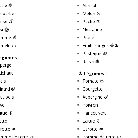
aise 🍓
Abricot
ubarbe
Melon 🍈
rise 🍒
Pêche 🍑
wi 🥝
Nectarine
omme 🍏
Prune
melo 🍊
Fruits rouges 🍓🫐
Pastèque 🍉
Légumes :
Raisin 🍇
perge
tichaut
🍅 Légumes :
dis
Tomate 🍅
inard 🍃
Courgette
tit pois
Aubergine 🍆
ve
Poivron
itue 🥬
Haricot vert
ette
Laitue 🥬
rotte 🥕
Carotte 🥕
mme de terre 🥔
Pomme de terre 🥔