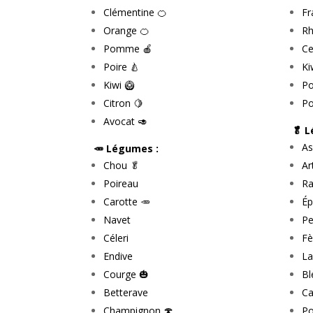
Clémentine 🍊
Fr
Orange 🍊
Rh
Pomme 🍎
Ce
Poire 🍐
Ki
Kiwi 🥝
P
Citron 🍋
Po
Avocat 🥑
🥬 
As
🥕 Légumes :
Chou 🥬
Ar
Poireau
Ra
Carotte 🥕
Ép
Navet
Pe
Céleri
Fè
Endive
La
Courge 🎃
Bl
Betterave
Ca
Champignon 🍄
Po