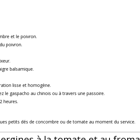
bre et le poivron.
 du poivron.
ixeur.
inaigre balsamique.
ration lisse et homogène.
sez le gaspacho au chinois ou à travers une passoire.
2 heures.
elques petits dés de concombre ou de tomate au moment du service.
bergines à la tomate et au from